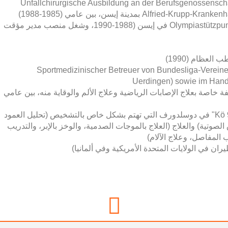
Unfallchirurgische Ausbildung an der Berufsgenossenschaf
العمل في معهد الطب الرياضي Olympiastützpunkt Rhein-Ruhr في إيسن (1988-1990، وشغل منصب مدير مؤقت
عظام (1990)
Sportmedizinischer Betreuer von Bundesliga-Verein
Uerdingen) sowie im Hand
اصة بعلاج الإصابات الرياضية وعلاج الألم والوقاية منه، بين عامي
منذ أكتوبر 2013: عيادة طب العظام الخاصة "Kö 94" في دوسلدورف التي تهتم بشكل خاص بالتشخيص (تحليل العمود
موجات فوق الصوتية) والعلاج (العلاج بالموجات الصدمية، والوخز بالإبر، والتدريب
ب المفاصل، وعلاج الآلام)