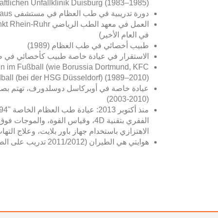
tlichen Unfallklinik Duis­burg (1983–1985)
دورة تدريبية في طب العظام في مستشفى Alfried-Krupp-Krankenhaus بمدينة إيسن، بين عامي (1985-1988)
في العام الأخير)
طبيب أخصائي في طب العظام (1989)
الاستقرار في عيادة خاصة طبيب كأخصائي في طب ال
en im Fußball (wie Borussia Dortmund, KFC
ball (bei der HSG Düsseldorf) (1989–2010)
عيادة خاصة في أوبركاسل دوسلدورف، تهتم بصفة خ
(2010-2003)
الفقري بتقنية 4D، وقياس القوة، وال
الاهتزازي باستخدام جهاز باور بلايت، وعلاج التها
هوايتي هي الطيران (2011/2012 تدريب على الطيران في الولايات المتحدة الأمريكية وفي ألمانيا)