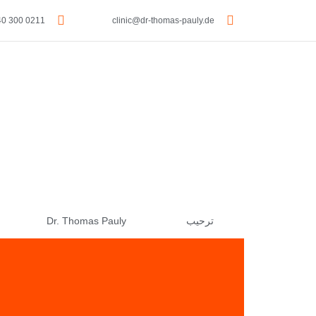
0211 300 40 383
clinic@dr-thomas-pauly.de
ترحيب
Dr. Thomas Pauly