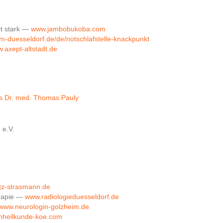
rt stark —
www.jambobukoba.com
m-duesseldorf.de/de/notschlafstelle-knackpunkt
.axept-altstadt.de
xis Dr. med. Thomas Pauly
 e.V.
z-strasmann.de
erapie —
www.radiologieduesseldorf.de
www.neurologin-golzheim.de
heilkunde-koe.com