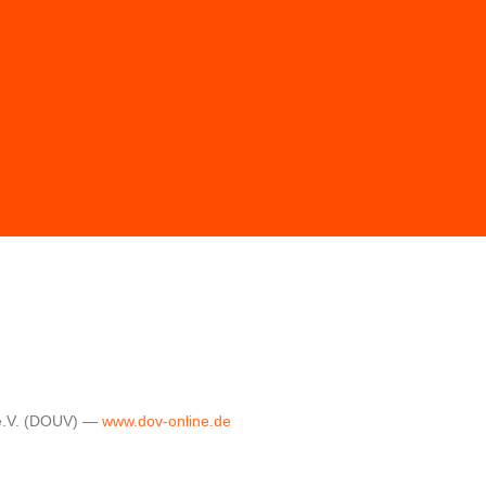
 e.V. (DOUV) —
www.dov-online.de