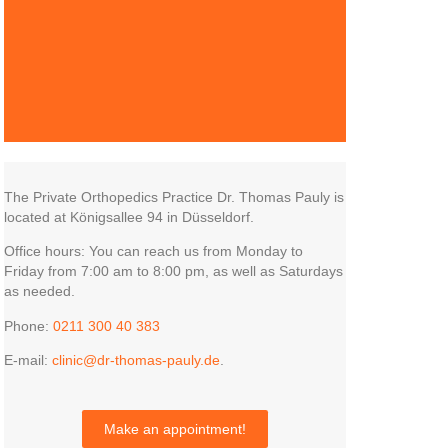
The Private Orthopedics Practice Dr. Thomas Pauly is
located at Königsallee 94 in Düsseldorf.
Office hours: You can reach us from Monday to
Friday from 7:00 am to 8:00 pm, as well as Saturdays
as needed.
Phone:
0211 300 40 383
E-mail:
clinic@dr-thomas-pauly.de
.
Make an appointment!