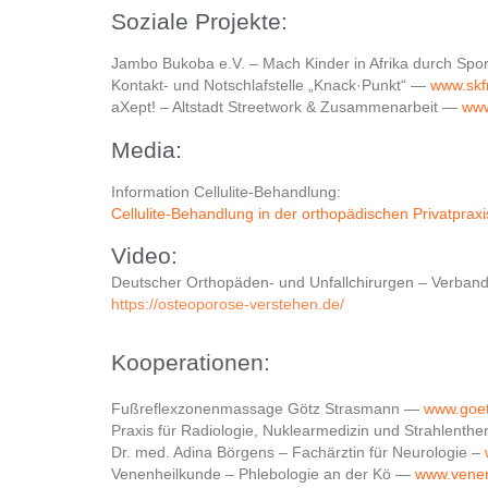
Soziale Projekte:
Jambo Bukoba e.V. – Mach Kinder in Afrika durch Spo
Kontakt- und Notschlafstelle „Knack·Punkt“ —
www.skf
aXept! – Altstadt Streetwork & Zusammenarbeit —
www
Media:
Information Cellulite-Behandlung:
Cellulite-Behandlung in der orthopädischen Privatpra
Video:
Deutscher Orthopäden- und Unfallchirurgen – Verband
https://osteoporose-verstehen.de/
Kooperationen:
Fußreflexzonenmassage Götz Strasmann —
www.goet
Praxis für Radiologie, Nuklearmedizin und Strahlenth
Dr. med. Adina Börgens – Fachärztin für Neurologie –
Venenheilkunde – Phlebologie an der Kö —
www.venen