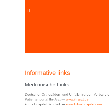
Informative links
Medizinische Links:
Deutscher Orthopäden- und Unfallchirurgen-Verband
Patientenportal Ihr-Arzt —
www.ihrarzt.de
kdms Hospital Bangkok —
www.kdmshospital.com